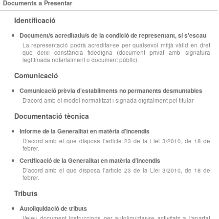
Documents a Presentar
Identificació
Document/s acreditatiu/s de la condició de representant, si s'escau
La representació podrà acreditar-se per qualsevol mitjà vàlid en dret
que deixi constància fidedigna (document privat amb signatura
legitimada notarialment o document públic).
Comunicació
Comunicació prèvia d’establiments no permanents desmuntables
D'acord amb el model normalitzat i signada digitalment pel titular
Documentació tècnica
Informe de la Generalitat en matèria d’incendis
D’acord amb el que disposa l’article 23 de la Llei 3/2010, de 18 de
febrer.
Certificació de la Generalitat en matèria d’incendis
D’acord amb el que disposa l’article 23 de la Llei 3/2010, de 18 de
febrer.
Tributs
Autoliquidació de tributs
Veieu document Instruccions per autoliquidar-se activitats a l'apartat