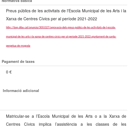
Normativa bàsica
Preus públics de les activitats de l'Escola Municipal de les Arts i la
Xarxa de Centres Cívics per al període 2021-2022
http://bop.diba.cat/anuncio/3055327/aprovacio-dels-preus-publics-de-les-activitats-de-l-escola-
municipal-de-les-arts-i-la-xarxa-de-centres-civics-per-al-periode-2021-2022-ajuntament-de-santa-
perpetua-de-mogoda
Pagament de taxes
0 €
Informació adicional
Matricular-se a l’Escola Municipal de les Arts o a la Xarxa de
Centres Cívics implica l’assistència a les classes de les