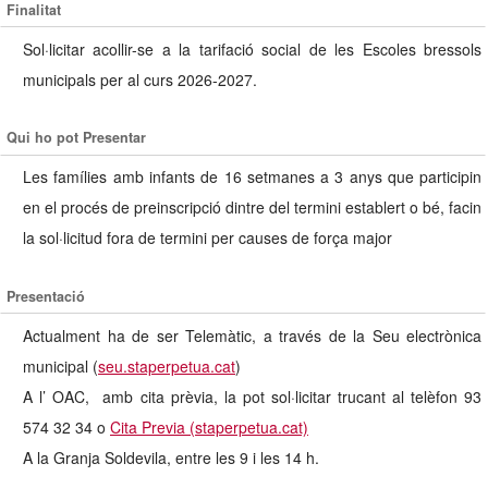
Finalitat
Sol·licitar acollir-se a la tarifació social de les Escoles bressols
municipals per al curs 2026-2027.
Qui ho pot Presentar
Les famílies amb infants de 16 setmanes a 3 anys que participin
en el procés de preinscripció dintre del termini establert o bé, facin
la sol·licitud fora de termini per causes de força major
Presentació
Actualment ha de ser Telemàtic, a través de la Seu electrònica
municipal (
seu.staperpetua.cat
)
A l’ OAC, amb cita prèvia, la pot sol·licitar trucant al telèfon 93
574 32 34 o
Cita Previa (staperpetua.cat)
A la Granja Soldevila, entre les 9 i les 14 h.